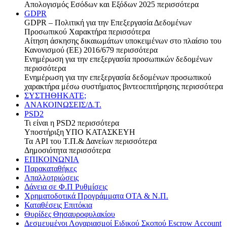
Απολογισμός Εσόδων και Εξόδων 2025
περισσότερα
GDPR
GDPR – Πολιτική για την Επεξεργασία Δεδομένων
Προσωπικού Χαρακτήρα
περισσότερα
Αίτηση άσκησης δικαιωμάτων υποκειμένων στο πλαίσιο του
Κανονισμού (ΕΕ) 2016/679
περισσότερα
Ενημέρωση για την επεξεργασία προσωπικών δεδομένων
περισσότερα
Ενημέρωση για την επεξεργασία δεδομένων προσωπικού
χαρακτήρα μέσω συστήματος βιντεοεπιτήρησης
περισσότερα
ΣΥΣΤΗΘΗΚΑΤΕ;
ΑΝΑΚΟΙΝΩΣΕΙΣ/Δ.Τ.
PSD2
Τι είναι η PSD2
περισσότερα
Υποστήριξη
ΥΠΟ ΚΑΤΑΣΚΕΥΗ
Τα API του Τ.Π.& Δανείων
περισσότερα
Δημοσιότητα
περισσότερα
ΕΠΙΚΟΙΝΩΝΙΑ
Παρακαταθήκες
Απαλλοτριώσεις
Δάνεια σε Φ.Π Ρυθμίσεις
Χρηματοδοτικά Προγράμματα ΟΤΑ & Ν.Π.
Καταθέσεις Επιτόκια
Θυρίδες Θησαυροφυλακίου
Δεσμευμένοι Λογαριασμοί Ειδικού Σκοπού Escrow Account