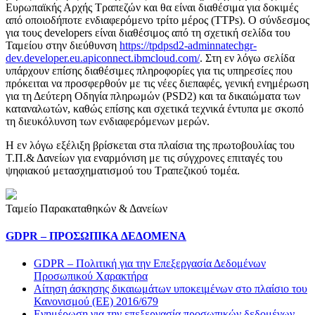
Ευρωπαϊκής Αρχής Τραπεζών και θα είναι διαθέσιμα για δοκιμές
από οποιοδήποτε ενδιαφερόμενο τρίτο μέρος (TTPs). Ο σύνδεσμος
για τους developers είναι διαθέσιμος από τη σχετική σελίδα του
Ταμείου στην διεύθυνση
https://tpdpsd2-adminnatechgr-
dev.developer.eu.apiconnect.ibmcloud.com/
. Στη εν λόγω σελίδα
υπάρχουν επίσης διαθέσιμες πληροφορίες για τις υπηρεσίες που
πρόκειται να προσφερθούν με τις νέες διεπαφές, γενική ενημέρωση
για τη Δεύτερη Οδηγία πληρωμών (PSD2) και τα δικαιώματα των
καταναλωτών, καθώς επίσης και σχετικά τεχνικά έντυπα με σκοπό
τη διευκόλυνση των ενδιαφερόμενων μερών.
Η εν λόγω εξέλιξη βρίσκεται στα πλαίσια της πρωτοβουλίας του
Τ.Π.& Δανείων για εναρμόνιση με τις σύγχρονες επιταγές του
ψηφιακού μετασχηματισμού του Τραπεζικού τομέα.
Ταμείο Παρακαταθηκών & Δανείων
GDPR – ΠΡΟΣΩΠΙΚA ΔΕΔΟΜEΝΑ
GDPR – Πολιτική για την Επεξεργασία Δεδομένων
Προσωπικού Χαρακτήρα
Αίτηση άσκησης δικαιωμάτων υποκειμένων στο πλαίσιο του
Κανονισμού (ΕΕ) 2016/679
Ενημέρωση για την επεξεργασία προσωπικών δεδομένων