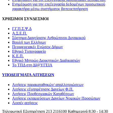
Ενημέρωση για την επεξεργασία δεδομένων προσωπικού
χαρακτήρα μέσω συστήματος βιντεοεπιτήρηση
ΧΡΗΣΙΜΟΙ ΣΥΝΔΕΣΜΟΙ
Γ.Γ.Π.Σ.Ψ.Δ
Α.Σ.Ε.Π.
Σύστημα Διαχείρισης Ανθρώπινου Δυναμικού
Βουλή των Ελλήνων
Περιφερειακές Ενώσεις Δήμων
Εθνικό Τυπογραφείο
Κ.Ε.Π.
Εθνικό Μητρώο Διοικητικών Διαδικασιών
Το ΤΠΔ στη ΔΙ@ΥΓΕΙΑ
ΥΠΟΔΕΙΓΜΑΤΑ ΑΙΤΗΣΕΩΝ
Αιτήσεις παρακαταθηκών/ απαλλοτριώσεων
Αιτήσεις εξυπηρέτησης Δανείων Φ.Π.
Αιτήσεις Προθεσμιακών Καταθέσεων
Αιτήσεις εκταμιεύσεων Δανείων Νομικών Προσώπων
Λοιπές αιτήσεις
Τηλεφωνική Εξυπηρέτηση
213 2116100
Καθημερινά 8:30 - 14:30