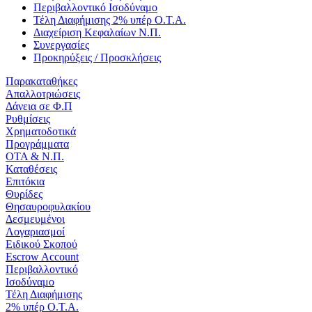
Περιβαλλοντικό Ισοδύναμο
Τέλη Διαφήμισης 2% υπέρ Ο.Τ.Α.
Διαχείριση Κεφαλαίων Ν.Π.
Συνεργασίες
Προκηρύξεις / Προσκλήσεις
Παρακαταθήκες
Απαλλοτριώσεις
Δάνεια σε Φ.Π
Ρυθμίσεις
Χρηματοδοτικά
Προγράμματα
ΟΤΑ & Ν.Π.
Καταθέσεις
Επιτόκια
Θυρίδες
Θησαυροφυλακίου
Δεσμευμένοι
Λογαριασμοί
Ειδικού Σκοπού
Escrow Account
Περιβαλλοντικό
Ισοδύναμο
Τέλη Διαφήμισης
2% υπέρ Ο.Τ.Α.